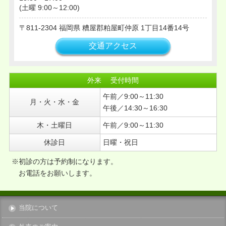
(土曜 9:00～12:00)
2016年09月
2016年07月
811-2304
福岡県
糟屋郡粕屋町仲原
1丁目14番14号
2016年04月
交通アクセス
2016年03月
2016年02月
外来 受付時間
2015年12月
午前／9:00～11:30
2015年11月
月・火・水・金
午後／14:30～16:30
2015年10月
木・土曜日
午前／9:00～11:30
2015年08月
2015年07月
休診日
日曜・祝日
※初診の方は予約制になります。
お電話をお願いします。
当院について