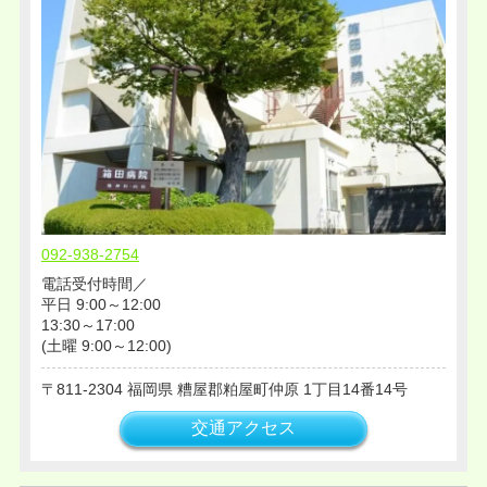
2018年05月
2018年04月
2018年02月
2018年01月
2017年12月
2017年11月
2017年09月
2017年08月
092-938-2754
2017年04月
電話受付時間／
2016年12月
平日 9:00～12:00
2016年11月
13:30～17:00
(土曜 9:00～12:00)
2016年09月
2016年07月
811-2304
福岡県
糟屋郡粕屋町仲原
1丁目14番14号
2016年04月
交通アクセス
2016年03月
2016年02月