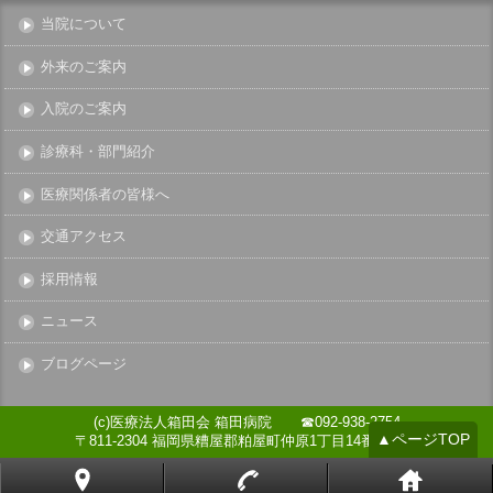
当院について
外来のご案内
入院のご案内
診療科・部門紹介
医療関係者の皆様へ
交通アクセス
採用情報
ニュース
ブログページ
(c)医療法人箱田会 箱田病院 ☎092-938-2754
▲ページTOP
〒811-2304 福岡県糟屋郡粕屋町仲原1丁目14番14号